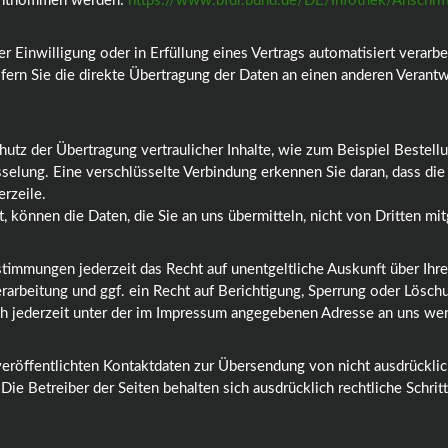
 entnommen werden:
https://www.bfdi.bund.de/DE/Infothek/Anschrift
er Einwilligung oder in Erfüllung eines Vertrags automatisiert verarbe
ern Sie die direkte Übertragung der Daten an einen anderen Verantwor
utz der Übertragung vertraulicher Inhalte, wie zum Beispiel Bestellu
elung. Eine verschlüsselte Verbindung erkennen Sie daran, dass die A
rzeile.
, können die Daten, die Sie an uns übermitteln, nicht von Dritten m
timmungen jederzeit das Recht auf unentgeltliche Auskunft über Ih
rbeitung und ggf. ein Recht auf Berichtigung, Sperrung oder Löschu
 jederzeit unter der im Impressum angegebenen Adresse an uns we
eröffentlichten Kontaktdaten zur Übersendung von nicht ausdrückli
Die Betreiber der Seiten behalten sich ausdrücklich rechtliche Schri