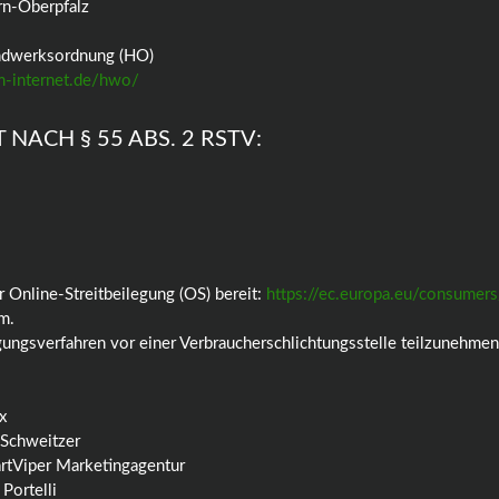
n-Oberpfalz
andwerksordnung (HO)
m-internet.de/hwo/
NACH § 55 ABS. 2 RSTV:
 Online-Streitbeilegung (OS) bereit:
https://ec.europa.eu/consumers
m.
legungsverfahren vor einer Verbraucherschlichtungsstelle teilzunehmen
x
 Schweitzer
artViper Marketingagentur
Portelli