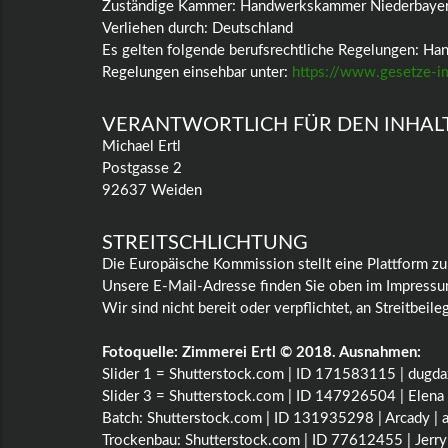
Zuständige Kammer: Handwerkskammer Niederbayer
Verliehen durch: Deutschland
Es gelten folgende berufsrechtliche Regelungen: H
Regelungen einsehbar unter:
https://www.gesetze-i
VERANTWORTLICH FÜR DEN INHALT 
Michael Ertl
Postgasse 2
92637 Weiden
STREITSCHLICHTUNG
Die Europäische Kommission stellt eine Plattform zur
Unsere E-Mail-Adresse finden Sie oben im Impressu
Wir sind nicht bereit oder verpflichtet, an Streitbei
Fotoquelle: Zimmerei Ertl © 2018. Ausnahmen:
Slider 1 = Shutterstock.com | ID 171583115 | dugda
Slider 3 = Shutterstock.com | ID 147926504 | Elena
Batch: Shutterstock.com | ID 131935298 | Arcady | 
Trockenbau: Shutterstock.com | ID 77612455 | Jerry 