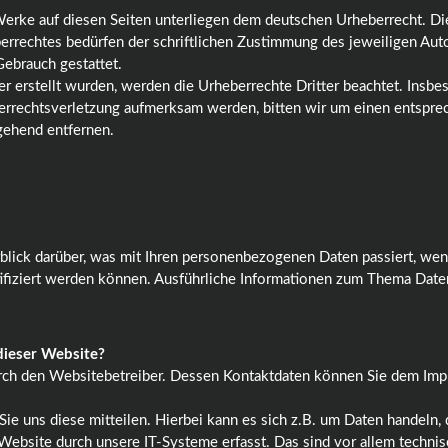
 Werke auf diesen Seiten unterliegen dem deutschen Urheberrecht. Die
errechtes bedürfen der schriftlichen Zustimmung des jeweiligen Aut
Gebrauch gestattet.
ber erstellt wurden, werden die Urheberrechte Dritter beachtet. Insbe
eberrechtsverletzung aufmerksam werden, bitten wir um einen entsp
gehend entfernen.
blick darüber, was mit Ihren personenbezogenen Daten passiert, w
ntifiziert werden können. Ausführliche Informationen zum Thema Dat
 dieser Website?
durch den Websitebetreiber. Dessen Kontaktdaten können Sie dem I
e uns diese mitteilen. Hierbei kann es sich z.B. um Daten handeln, 
bsite durch unsere IT-Systeme erfasst. Das sind vor allem technisc